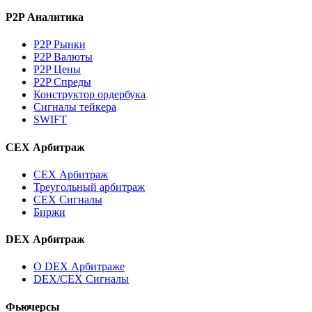
P2P Аналитика
P2P Рынки
P2P Валюты
P2P Цены
P2P Спреды
Конструктор ордербука
Сигналы тейкера
SWIFT
CEX Арбитраж
CEX Арбитраж
Треугольный арбитраж
CEX Сигналы
Биржи
DEX Арбитраж
О DEX Арбитраже
DEX/CEX Сигналы
Фьючерсы