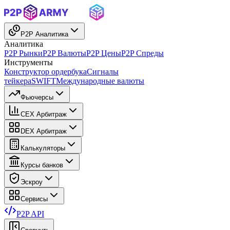
P2P Аналитика
Аналитика
P2P Рынки
P2P Валюты
P2P Цены
P2P Спреды
Инструменты
Конструктор ордербука
Сигналы
тейкера
SWIFT
Международные валюты
Фьючерсы
CEX Арбитраж
DEX Арбитраж
Калькуляторы
Курсы банков
Эскроу
Сервисы
P2P API