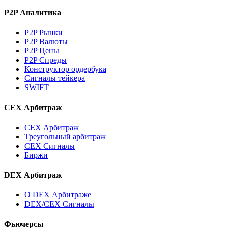
P2P Аналитика
P2P Рынки
P2P Валюты
P2P Цены
P2P Спреды
Конструктор ордербука
Сигналы тейкера
SWIFT
CEX Арбитраж
CEX Арбитраж
Треугольный арбитраж
CEX Сигналы
Биржи
DEX Арбитраж
О DEX Арбитраже
DEX/CEX Сигналы
Фьючерсы