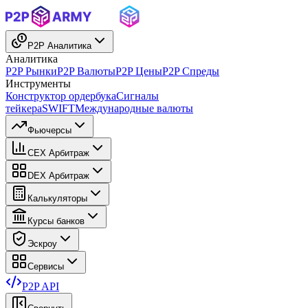
P2P Аналитика
Аналитика
P2P Рынки
P2P Валюты
P2P Цены
P2P Спреды
Инструменты
Конструктор ордербука
Сигналы
тейкера
SWIFT
Международные валюты
Фьючерсы
CEX Арбитраж
DEX Арбитраж
Калькуляторы
Курсы банков
Эскроу
Сервисы
P2P API