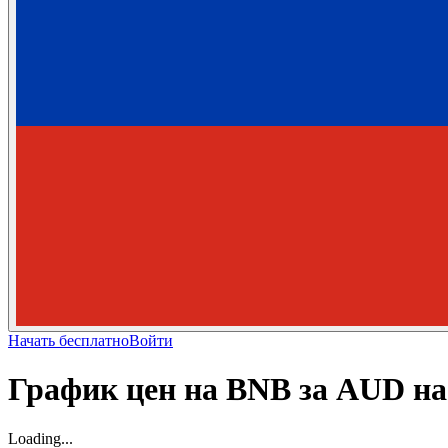
Начать бесплатно
Войти
График цен на BNB за AUD н
Loading...