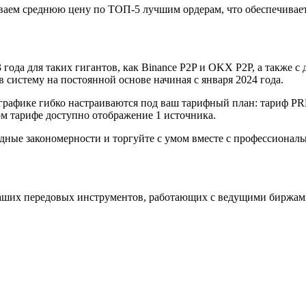
аем среднюю цену по ТОП-5 лучшим ордерам, что обеспечивает
года для таких гигантов, как Binance P2P и OKX P2P, а также с д
систему на постоянной основе начиная с января 2024 года.
графике гибко настраиваются под ваш тарифный план: тариф P
 тарифе доступно отображение 1 источника.
одные закономерности и торгуйте с умом вместе с профессиона
аших передовых инструментов, работающих с ведущими биржам