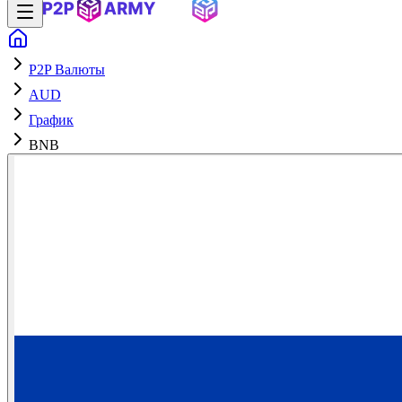
P2P Валюты
AUD
График
BNB