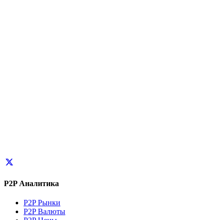
P2P Аналитика
P2P Рынки
P2P Валюты