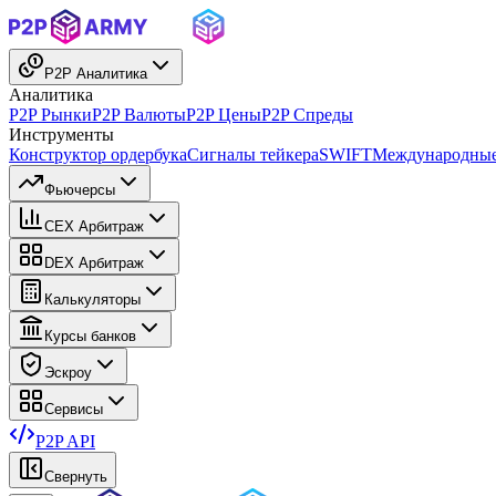
P2P Аналитика
Аналитика
P2P Рынки
P2P Валюты
P2P Цены
P2P Спреды
Инструменты
Конструктор ордербука
Сигналы тейкера
SWIFT
Международные
Фьючерсы
CEX Арбитраж
DEX Арбитраж
Калькуляторы
Курсы банков
Эскроу
Сервисы
P2P API
Свернуть