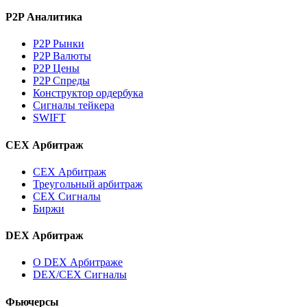
P2P Аналитика
P2P Рынки
P2P Валюты
P2P Цены
P2P Спреды
Конструктор ордербука
Сигналы тейкера
SWIFT
CEX Арбитраж
CEX Арбитраж
Треугольный арбитраж
CEX Сигналы
Биржи
DEX Арбитраж
О DEX Арбитраже
DEX/CEX Сигналы
Фьючерсы