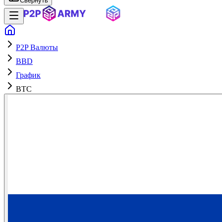
Свернуть
P2P Валюты
BBD
График
BTC