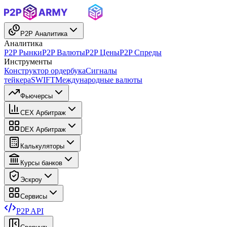
P2P Аналитика
Аналитика
P2P Рынки
P2P Валюты
P2P Цены
P2P Спреды
Инструменты
Конструктор ордербука
Сигналы
тейкера
SWIFT
Международные валюты
Фьючерсы
CEX Арбитраж
DEX Арбитраж
Калькуляторы
Курсы банков
Эскроу
Сервисы
P2P API