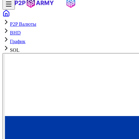
P2P Валюты
BHD
График
SOL