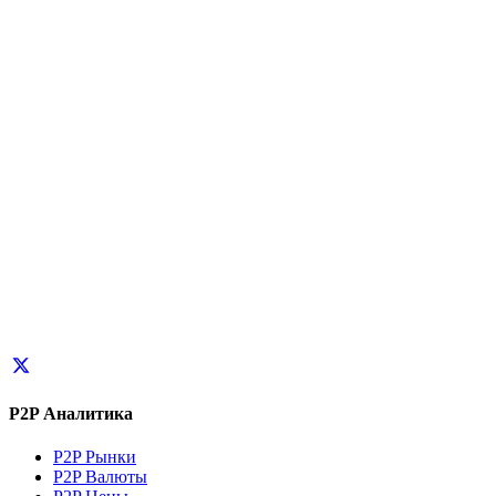
P2P Аналитика
P2P Рынки
P2P Валюты