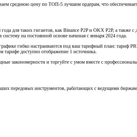
аем среднюю цену по ТОП-5 лучшим ордерам, что обеспечивает
года для таких гигантов, как Binance P2P и OKX P2P, а также с д
систему на постоянной основе начиная с января 2024 года.
графике гибко настраиваются под ваш тарифный план: тариф P
 тарифе доступно отображение 1 источника.
одные закономерности и торгуйте с умом вместе с профессиона
аших передовых инструментов, работающих с ведущими биржам