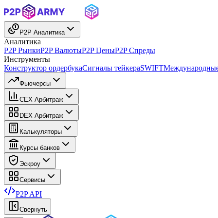
P2P Аналитика
Аналитика
P2P Рынки
P2P Валюты
P2P Цены
P2P Спреды
Инструменты
Конструктор ордербука
Сигналы тейкера
SWIFT
Международные
Фьючерсы
CEX Арбитраж
DEX Арбитраж
Калькуляторы
Курсы банков
Эскроу
Сервисы
P2P API
Свернуть