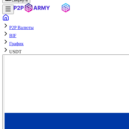
Свернуть
P2P Валюты
BIF
График
USDT