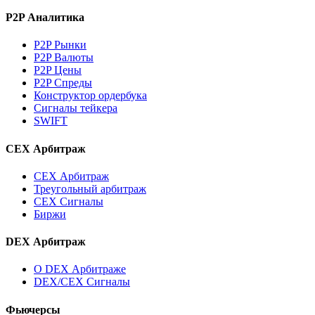
P2P Аналитика
P2P Рынки
P2P Валюты
P2P Цены
P2P Спреды
Конструктор ордербука
Сигналы тейкера
SWIFT
CEX Арбитраж
CEX Арбитраж
Треугольный арбитраж
CEX Сигналы
Биржи
DEX Арбитраж
О DEX Арбитраже
DEX/CEX Сигналы
Фьючерсы