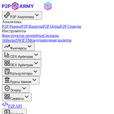
P2P Аналитика
Аналитика
P2P Рынки
P2P Валюты
P2P Цены
P2P Спреды
Инструменты
Конструктор ордербука
Сигналы
тейкера
SWIFT
Международные валюты
Фьючерсы
CEX Арбитраж
DEX Арбитраж
Калькуляторы
Курсы банков
Эскроу
Сервисы
P2P API