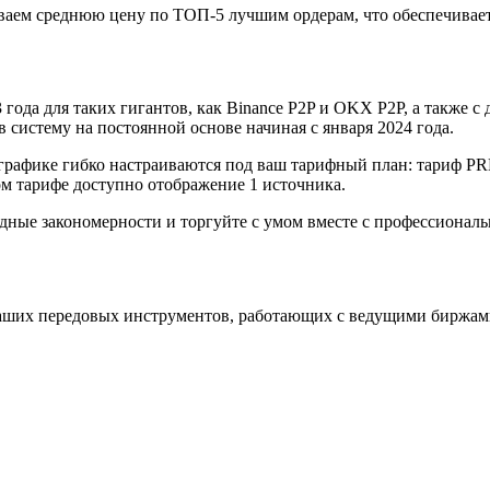
аем среднюю цену по ТОП-5 лучшим ордерам, что обеспечивает
года для таких гигантов, как Binance P2P и OKX P2P, а также с д
систему на постоянной основе начиная с января 2024 года.
графике гибко настраиваются под ваш тарифный план: тариф P
 тарифе доступно отображение 1 источника.
одные закономерности и торгуйте с умом вместе с профессиона
аших передовых инструментов, работающих с ведущими биржам