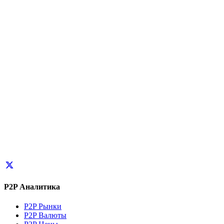
P2P Аналитика
P2P Рынки
P2P Валюты