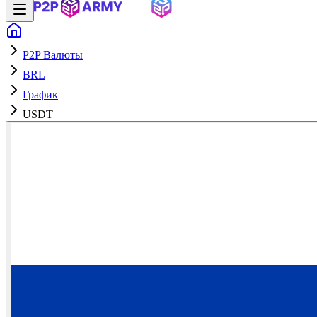
P2P Валюты
BRL
График
USDT