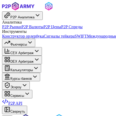
P2P Аналитика
Аналитика
P2P Рынки
P2P Валюты
P2P Цены
P2P Спреды
Инструменты
Конструктор ордербука
Сигналы тейкера
SWIFT
Международные
Фьючерсы
CEX Арбитраж
DEX Арбитраж
Калькуляторы
Курсы банков
Эскроу
Сервисы
P2P API
Свернуть