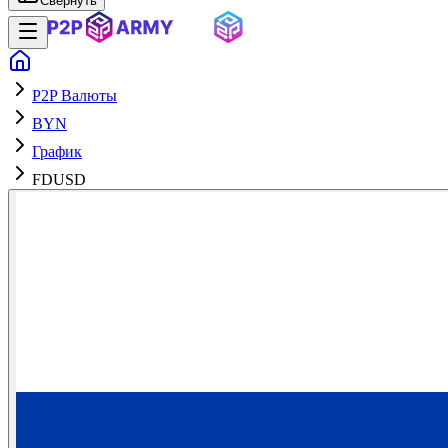
Свернуть
P2P Валюты
BYN
График
FDUSD