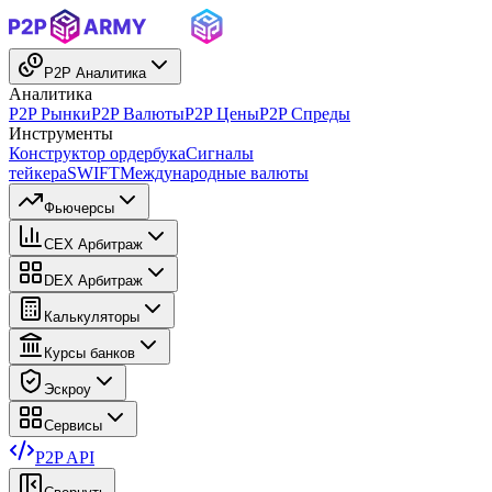
P2P Аналитика
Аналитика
P2P Рынки
P2P Валюты
P2P Цены
P2P Спреды
Инструменты
Конструктор ордербука
Сигналы
тейкера
SWIFT
Международные валюты
Фьючерсы
CEX Арбитраж
DEX Арбитраж
Калькуляторы
Курсы банков
Эскроу
Сервисы
P2P API