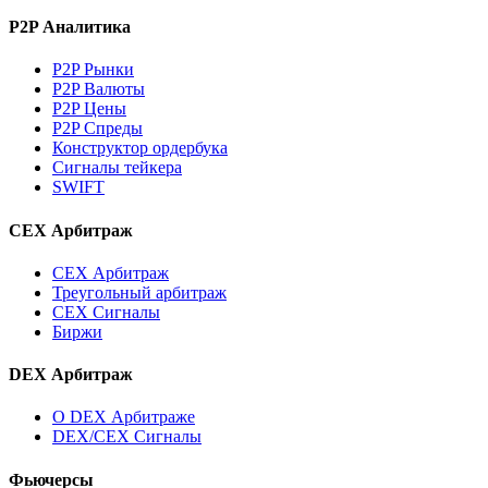
P2P Аналитика
P2P Рынки
P2P Валюты
P2P Цены
P2P Спреды
Конструктор ордербука
Сигналы тейкера
SWIFT
CEX Арбитраж
CEX Арбитраж
Треугольный арбитраж
CEX Сигналы
Биржи
DEX Арбитраж
О DEX Арбитраже
DEX/CEX Сигналы
Фьючерсы