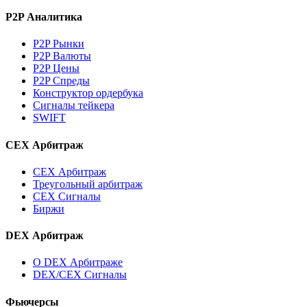
P2P Аналитика
P2P Рынки
P2P Валюты
P2P Цены
P2P Спреды
Конструктор ордербука
Сигналы тейкера
SWIFT
CEX Арбитраж
CEX Арбитраж
Треугольный арбитраж
CEX Сигналы
Биржи
DEX Арбитраж
О DEX Арбитраже
DEX/CEX Сигналы
Фьючерсы