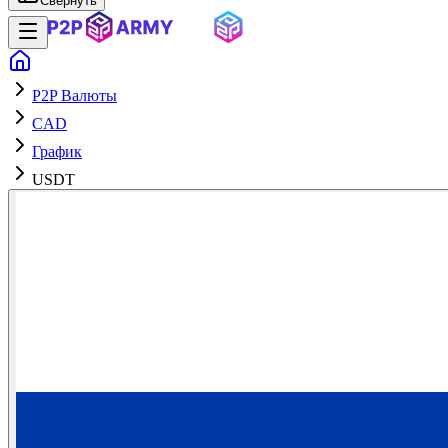
Свернуть
P2P Валюты
CAD
График
USDT