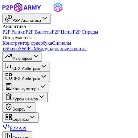
P2P Аналитика
Аналитика
P2P Рынки
P2P Валюты
P2P Цены
P2P Спреды
Инструменты
Конструктор ордербука
Сигналы
тейкера
SWIFT
Международные валюты
Фьючерсы
CEX Арбитраж
DEX Арбитраж
Калькуляторы
Курсы банков
Эскроу
Сервисы
P2P API