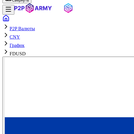
Свернуть
P2P Валюты
CNY
График
FDUSD