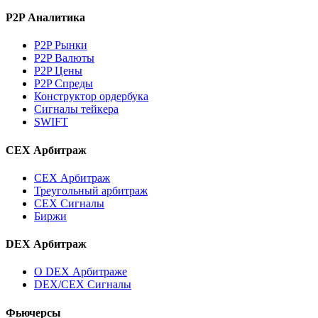
P2P Аналитика
P2P Рынки
P2P Валюты
P2P Цены
P2P Спреды
Конструктор ордербука
Сигналы тейкера
SWIFT
CEX Арбитраж
CEX Арбитраж
Треугольный арбитраж
CEX Сигналы
Биржи
DEX Арбитраж
О DEX Арбитраже
DEX/CEX Сигналы
Фьючерсы