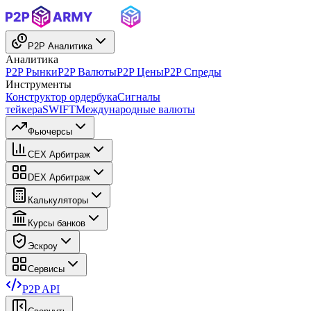
P2P Аналитика
Аналитика
P2P Рынки
P2P Валюты
P2P Цены
P2P Спреды
Инструменты
Конструктор ордербука
Сигналы
тейкера
SWIFT
Международные валюты
Фьючерсы
CEX Арбитраж
DEX Арбитраж
Калькуляторы
Курсы банков
Эскроу
Сервисы
P2P API