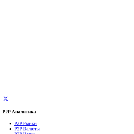
P2P Аналитика
P2P Рынки
P2P Валюты