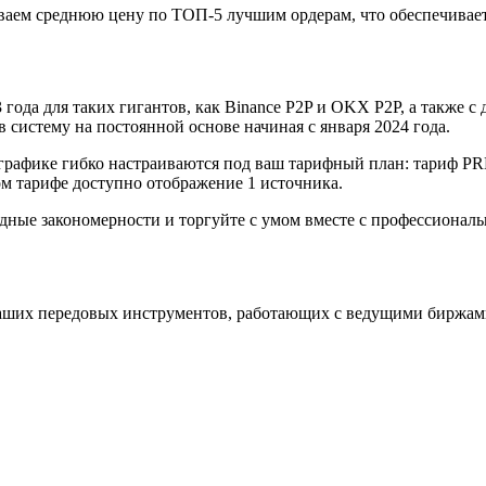
аем среднюю цену по ТОП-5 лучшим ордерам, что обеспечивает
года для таких гигантов, как Binance P2P и OKX P2P, а также с д
систему на постоянной основе начиная с января 2024 года.
графике гибко настраиваются под ваш тарифный план: тариф P
 тарифе доступно отображение 1 источника.
одные закономерности и торгуйте с умом вместе с профессиона
аших передовых инструментов, работающих с ведущими биржам