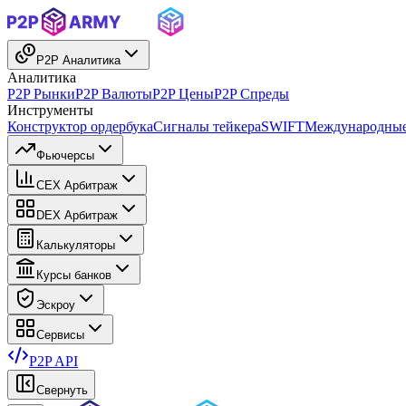
P2P Аналитика
Аналитика
P2P Рынки
P2P Валюты
P2P Цены
P2P Спреды
Инструменты
Конструктор ордербука
Сигналы тейкера
SWIFT
Международные
Фьючерсы
CEX Арбитраж
DEX Арбитраж
Калькуляторы
Курсы банков
Эскроу
Сервисы
P2P API
Свернуть