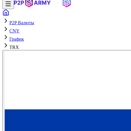
P2P Валюты
CNY
График
TRX