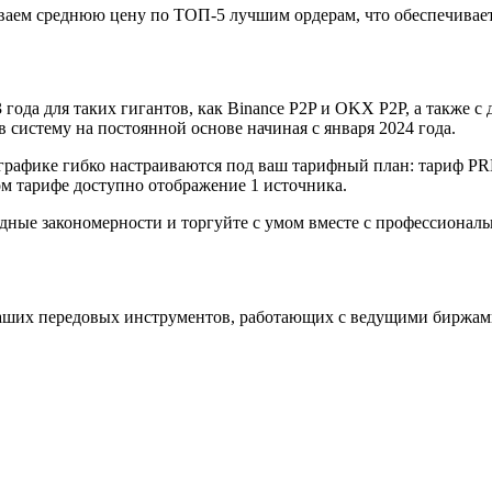
аем среднюю цену по ТОП-5 лучшим ордерам, что обеспечивает
года для таких гигантов, как Binance P2P и OKX P2P, а также с д
систему на постоянной основе начиная с января 2024 года.
графике гибко настраиваются под ваш тарифный план: тариф P
 тарифе доступно отображение 1 источника.
одные закономерности и торгуйте с умом вместе с профессиона
аших передовых инструментов, работающих с ведущими биржам