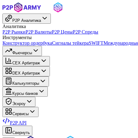
P2P Аналитика
Аналитика
P2P Рынки
P2P Валюты
P2P Цены
P2P Спреды
Инструменты
Конструктор ордербука
Сигналы тейкера
SWIFT
Международные
Фьючерсы
CEX Арбитраж
DEX Арбитраж
Калькуляторы
Курсы банков
Эскроу
Сервисы
P2P API
Свернуть