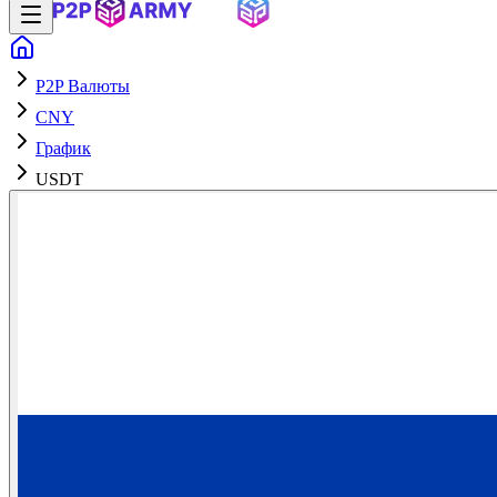
P2P Валюты
CNY
График
USDT