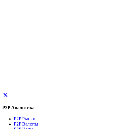
P2P Аналитика
P2P Рынки
P2P Валюты