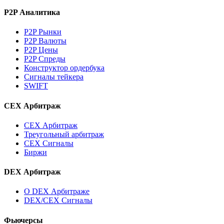
P2P Аналитика
P2P Рынки
P2P Валюты
P2P Цены
P2P Спреды
Конструктор ордербука
Сигналы тейкера
SWIFT
CEX Арбитраж
CEX Арбитраж
Треугольный арбитраж
CEX Сигналы
Биржи
DEX Арбитраж
О DEX Арбитраже
DEX/CEX Сигналы
Фьючерсы