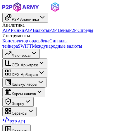
P2P Аналитика
Аналитика
P2P Рынки
P2P Валюты
P2P Цены
P2P Спреды
Инструменты
Конструктор ордербука
Сигналы
тейкера
SWIFT
Международные валюты
Фьючерсы
CEX Арбитраж
DEX Арбитраж
Калькуляторы
Курсы банков
Эскроу
Сервисы
P2P API