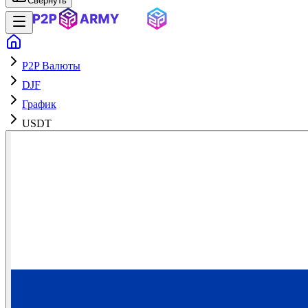
Свернуть
P2P Валюты
DJF
График
USDT