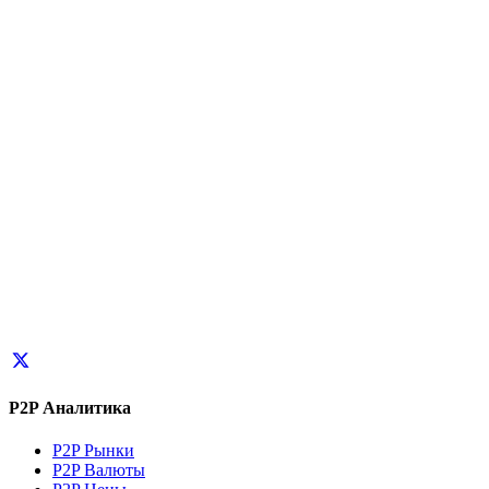
P2P Аналитика
P2P Рынки
P2P Валюты