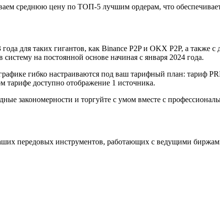
аем среднюю цену по ТОП-5 лучшим ордерам, что обеспечивает
года для таких гигантов, как Binance P2P и OKX P2P, а также с д
систему на постоянной основе начиная с января 2024 года.
графике гибко настраиваются под ваш тарифный план: тариф P
 тарифе доступно отображение 1 источника.
одные закономерности и торгуйте с умом вместе с профессиона
аших передовых инструментов, работающих с ведущими биржам