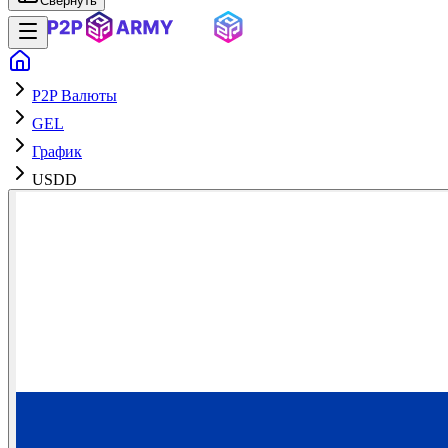
Свернуть
P2P Валюты
GEL
График
USDD