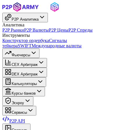
P2P Аналитика
Аналитика
P2P Рынки
P2P Валюты
P2P Цены
P2P Спреды
Инструменты
Конструктор ордербука
Сигналы
тейкера
SWIFT
Международные валюты
Фьючерсы
CEX Арбитраж
DEX Арбитраж
Калькуляторы
Курсы банков
Эскроу
Сервисы
P2P API