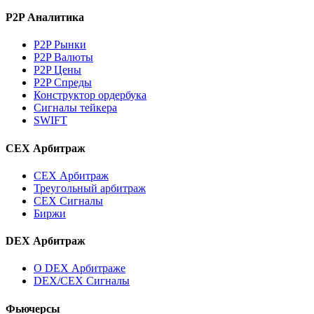
P2P Аналитика
P2P Рынки
P2P Валюты
P2P Цены
P2P Спреды
Конструктор ордербука
Сигналы тейкера
SWIFT
CEX Арбитраж
CEX Арбитраж
Треугольный арбитраж
CEX Сигналы
Биржи
DEX Арбитраж
О DEX Арбитраже
DEX/CEX Сигналы
Фьючерсы