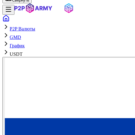
Свернуть
P2P Валюты
GMD
График
USDT