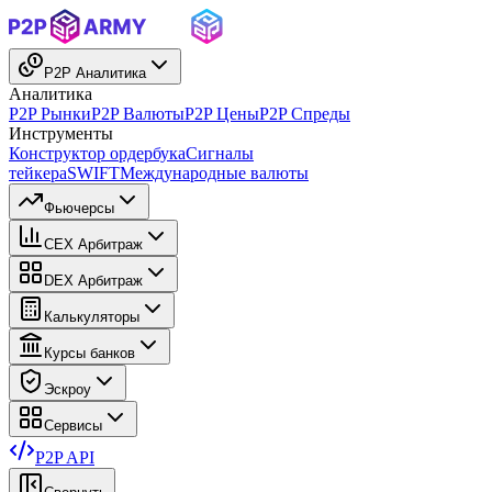
P2P Аналитика
Аналитика
P2P Рынки
P2P Валюты
P2P Цены
P2P Спреды
Инструменты
Конструктор ордербука
Сигналы
тейкера
SWIFT
Международные валюты
Фьючерсы
CEX Арбитраж
DEX Арбитраж
Калькуляторы
Курсы банков
Эскроу
Сервисы
P2P API