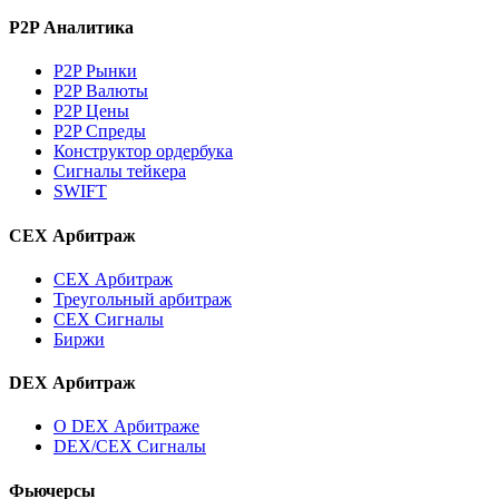
P2P Аналитика
P2P Рынки
P2P Валюты
P2P Цены
P2P Спреды
Конструктор ордербука
Сигналы тейкера
SWIFT
CEX Арбитраж
CEX Арбитраж
Треугольный арбитраж
CEX Сигналы
Биржи
DEX Арбитраж
О DEX Арбитраже
DEX/CEX Сигналы
Фьючерсы