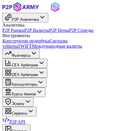
P2P Аналитика
Аналитика
P2P Рынки
P2P Валюты
P2P Цены
P2P Спреды
Инструменты
Конструктор ордербука
Сигналы
тейкера
SWIFT
Международные валюты
Фьючерсы
CEX Арбитраж
DEX Арбитраж
Калькуляторы
Курсы банков
Эскроу
Сервисы
P2P API