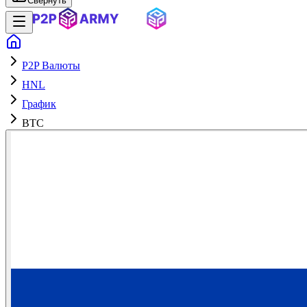
Свернуть
P2P Валюты
HNL
График
BTC