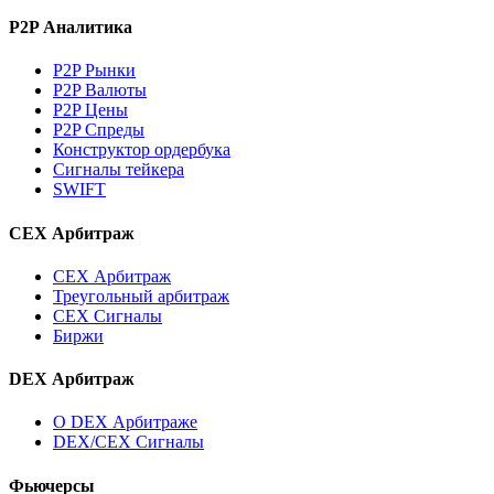
P2P Аналитика
P2P Рынки
P2P Валюты
P2P Цены
P2P Спреды
Конструктор ордербука
Сигналы тейкера
SWIFT
CEX Арбитраж
CEX Арбитраж
Треугольный арбитраж
CEX Сигналы
Биржи
DEX Арбитраж
О DEX Арбитраже
DEX/CEX Сигналы
Фьючерсы