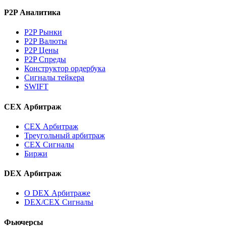
P2P Аналитика
P2P Рынки
P2P Валюты
P2P Цены
P2P Спреды
Конструктор ордербука
Сигналы тейкера
SWIFT
CEX Арбитраж
CEX Арбитраж
Треугольный арбитраж
CEX Сигналы
Биржи
DEX Арбитраж
О DEX Арбитраже
DEX/CEX Сигналы
Фьючерсы