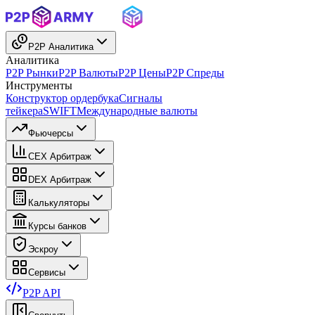
P2P Аналитика
Аналитика
P2P Рынки
P2P Валюты
P2P Цены
P2P Спреды
Инструменты
Конструктор ордербука
Сигналы
тейкера
SWIFT
Международные валюты
Фьючерсы
CEX Арбитраж
DEX Арбитраж
Калькуляторы
Курсы банков
Эскроу
Сервисы
P2P API