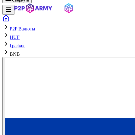
Свернуть
P2P Валюты
HUF
График
BNB