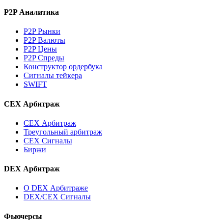
P2P Аналитика
P2P Рынки
P2P Валюты
P2P Цены
P2P Спреды
Конструктор ордербука
Сигналы тейкера
SWIFT
CEX Арбитраж
CEX Арбитраж
Треугольный арбитраж
CEX Сигналы
Биржи
DEX Арбитраж
О DEX Арбитраже
DEX/CEX Сигналы
Фьючерсы