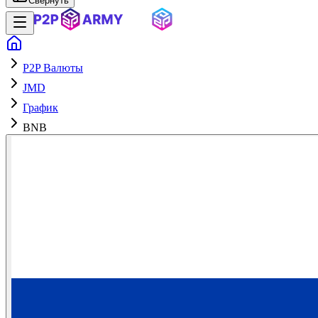
Свернуть
P2P Валюты
JMD
График
BNB