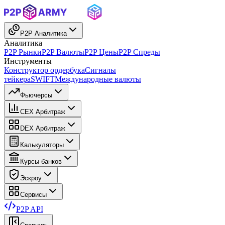
P2P Аналитика
Аналитика
P2P Рынки
P2P Валюты
P2P Цены
P2P Спреды
Инструменты
Конструктор ордербука
Сигналы
тейкера
SWIFT
Международные валюты
Фьючерсы
CEX Арбитраж
DEX Арбитраж
Калькуляторы
Курсы банков
Эскроу
Сервисы
P2P API