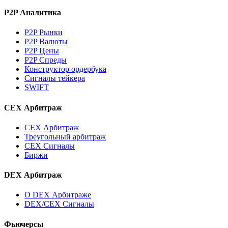
P2P Аналитика
P2P Рынки
P2P Валюты
P2P Цены
P2P Спреды
Конструктор ордербука
Сигналы тейкера
SWIFT
CEX Арбитраж
CEX Арбитраж
Треугольный арбитраж
CEX Сигналы
Биржи
DEX Арбитраж
О DEX Арбитраже
DEX/CEX Сигналы
Фьючерсы