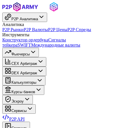
P2P Аналитика
Аналитика
P2P Рынки
P2P Валюты
P2P Цены
P2P Спреды
Инструменты
Конструктор ордербука
Сигналы
тейкера
SWIFT
Международные валюты
Фьючерсы
CEX Арбитраж
DEX Арбитраж
Калькуляторы
Курсы банков
Эскроу
Сервисы
P2P API