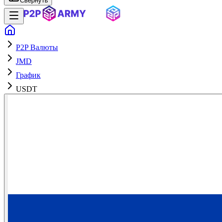
Свернуть
P2P Валюты
JMD
График
USDT