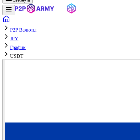
Свернуть
P2P Валюты
JPY
График
USDT