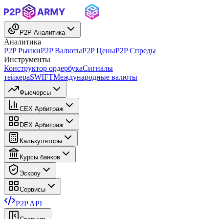
P2P Аналитика
Аналитика
P2P Рынки
P2P Валюты
P2P Цены
P2P Спреды
Инструменты
Конструктор ордербука
Сигналы
тейкера
SWIFT
Международные валюты
Фьючерсы
CEX Арбитраж
DEX Арбитраж
Калькуляторы
Курсы банков
Эскроу
Сервисы
P2P API