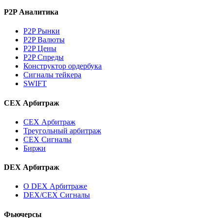
P2P Аналитика
P2P Рынки
P2P Валюты
P2P Цены
P2P Спреды
Конструктор ордербука
Сигналы тейкера
SWIFT
CEX Арбитраж
CEX Арбитраж
Треугольный арбитраж
CEX Сигналы
Биржи
DEX Арбитраж
О DEX Арбитраже
DEX/CEX Сигналы
Фьючерсы