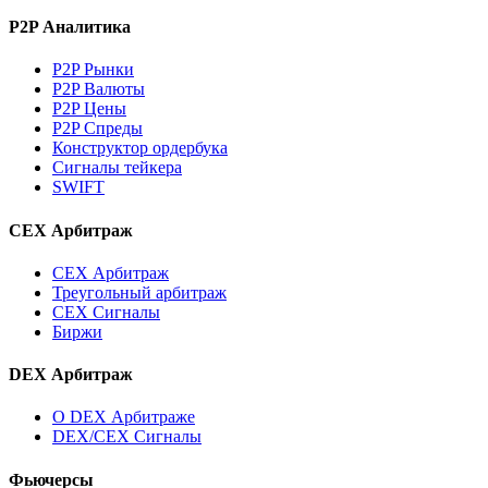
P2P Аналитика
P2P Рынки
P2P Валюты
P2P Цены
P2P Спреды
Конструктор ордербука
Сигналы тейкера
SWIFT
CEX Арбитраж
CEX Арбитраж
Треугольный арбитраж
CEX Сигналы
Биржи
DEX Арбитраж
О DEX Арбитраже
DEX/CEX Сигналы
Фьючерсы