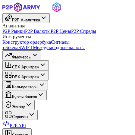
P2P Аналитика
Аналитика
P2P Рынки
P2P Валюты
P2P Цены
P2P Спреды
Инструменты
Конструктор ордербука
Сигналы
тейкера
SWIFT
Международные валюты
Фьючерсы
CEX Арбитраж
DEX Арбитраж
Калькуляторы
Курсы банков
Эскроу
Сервисы
P2P API