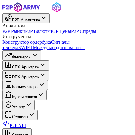
P2P Аналитика
Аналитика
P2P Рынки
P2P Валюты
P2P Цены
P2P Спреды
Инструменты
Конструктор ордербука
Сигналы
тейкера
SWIFT
Международные валюты
Фьючерсы
CEX Арбитраж
DEX Арбитраж
Калькуляторы
Курсы банков
Эскроу
Сервисы
P2P API