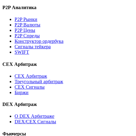
P2P Аналитика
P2P Рынки
P2P Валюты
P2P Цены
P2P Спреды
Конструктор ордербука
Сигналы тейкера
SWIFT
CEX Арбитраж
CEX Арбитраж
Треугольный арбитраж
CEX Сигналы
Биржи
DEX Арбитраж
О DEX Арбитраже
DEX/CEX Сигналы
Фьючерсы