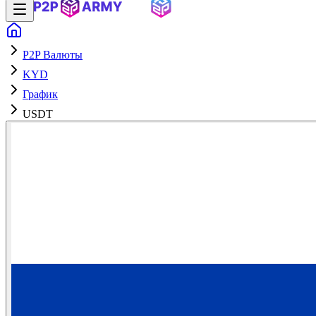
P2P Валюты
KYD
График
USDT