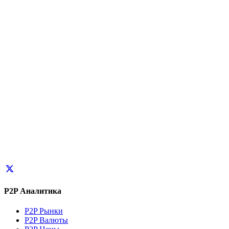
P2P Аналитика
P2P Рынки
P2P Валюты