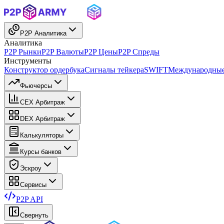
P2P Аналитика
Аналитика
P2P Рынки
P2P Валюты
P2P Цены
P2P Спреды
Инструменты
Конструктор ордербука
Сигналы тейкера
SWIFT
Международные
Фьючерсы
CEX Арбитраж
DEX Арбитраж
Калькуляторы
Курсы банков
Эскроу
Сервисы
P2P API
Свернуть