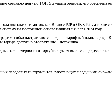
аем среднюю цену по ТОП-5 лучшим ордерам, что обеспечивает
года для таких гигантов, как Binance P2P и OKX P2P, а также с д
систему на постоянной основе начиная с января 2024 года.
графике гибко настраиваются под ваш тарифный план: тариф P
 тарифе доступно отображение 1 источника.
одные закономерности и торгуйте с умом вместе с профессиона
аших передовых инструментов, работающих с ведущими биржам