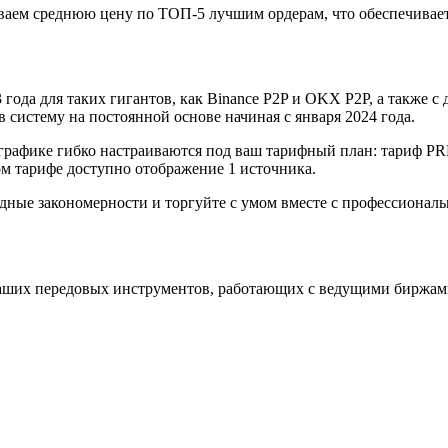
аем среднюю цену по ТОП-5 лучшим ордерам, что обеспечивает
года для таких гигантов, как Binance P2P и OKX P2P, а также с д
систему на постоянной основе начиная с января 2024 года.
графике гибко настраиваются под ваш тарифный план: тариф P
 тарифе доступно отображение 1 источника.
одные закономерности и торгуйте с умом вместе с профессиона
аших передовых инструментов, работающих с ведущими биржам