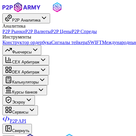
P2P Аналитика
Аналитика
P2P Рынки
P2P Валюты
P2P Цены
P2P Спреды
Инструменты
Конструктор ордербука
Сигналы тейкера
SWIFT
Международные
Фьючерсы
CEX Арбитраж
DEX Арбитраж
Калькуляторы
Курсы банков
Эскроу
Сервисы
P2P API
Свернуть