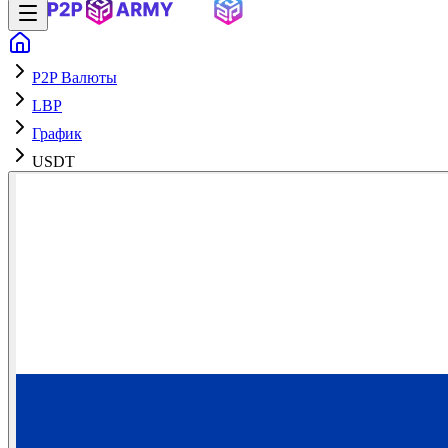
P2P Валюты
LBP
График
USDT