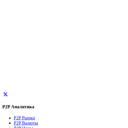
P2P Аналитика
P2P Рынки
P2P Валюты