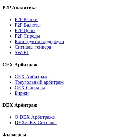
P2P Аналитика
P2P Рынки
P2P Валюты
P2P Цены
P2P Спреды
Конструктор ордербука
Сигналы тейкера
SWIFT
CEX Арбитраж
CEX Арбитраж
Треугольный арбитраж
CEX Сигналы
Биржи
DEX Арбитраж
О DEX Арбитраже
DEX/CEX Сигналы
Фьючерсы