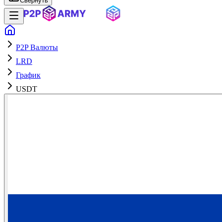
Свернуть
P2P Валюты
LRD
График
USDT