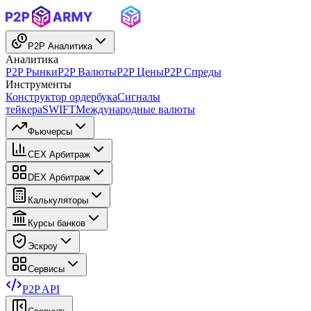
P2P Аналитика
Аналитика
P2P Рынки
P2P Валюты
P2P Цены
P2P Спреды
Инструменты
Конструктор ордербука
Сигналы
тейкера
SWIFT
Международные валюты
Фьючерсы
CEX Арбитраж
DEX Арбитраж
Калькуляторы
Курсы банков
Эскроу
Сервисы
P2P API