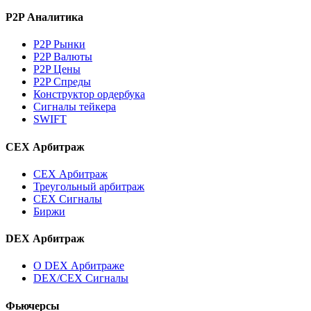
P2P Аналитика
P2P Рынки
P2P Валюты
P2P Цены
P2P Спреды
Конструктор ордербука
Сигналы тейкера
SWIFT
CEX Арбитраж
CEX Арбитраж
Треугольный арбитраж
CEX Сигналы
Биржи
DEX Арбитраж
О DEX Арбитраже
DEX/CEX Сигналы
Фьючерсы