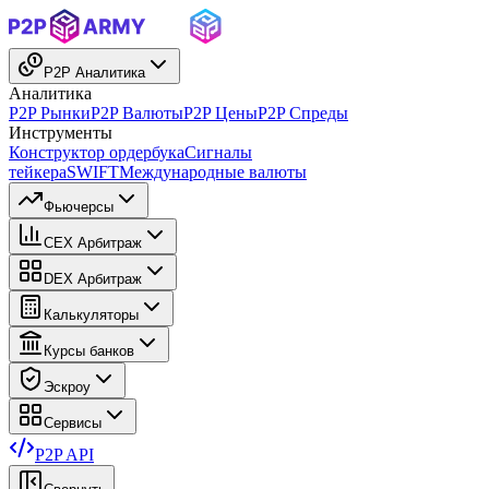
P2P Аналитика
Аналитика
P2P Рынки
P2P Валюты
P2P Цены
P2P Спреды
Инструменты
Конструктор ордербука
Сигналы
тейкера
SWIFT
Международные валюты
Фьючерсы
CEX Арбитраж
DEX Арбитраж
Калькуляторы
Курсы банков
Эскроу
Сервисы
P2P API