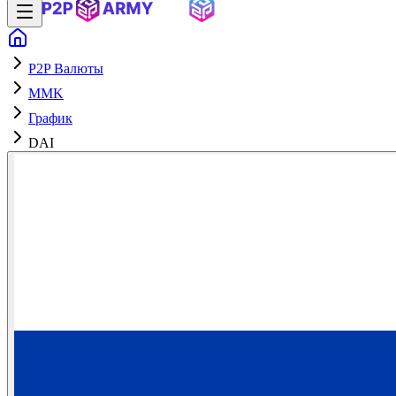
P2P Валюты
MMK
График
DAI