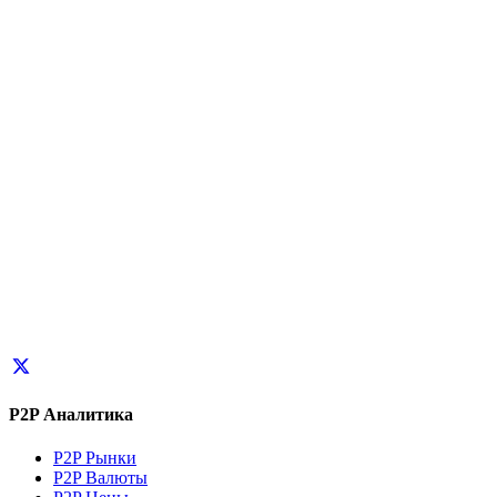
P2P Аналитика
P2P Рынки
P2P Валюты