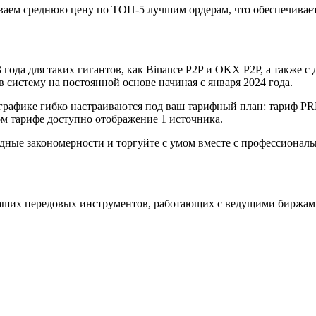
аем среднюю цену по ТОП-5 лучшим ордерам, что обеспечивает
года для таких гигантов, как Binance P2P и OKX P2P, а также с д
систему на постоянной основе начиная с января 2024 года.
графике гибко настраиваются под ваш тарифный план: тариф P
 тарифе доступно отображение 1 источника.
одные закономерности и торгуйте с умом вместе с профессиона
аших передовых инструментов, работающих с ведущими биржам