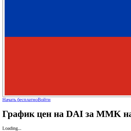
Начать бесплатно
Войти
График цен на DAI за MMK н
Loading...