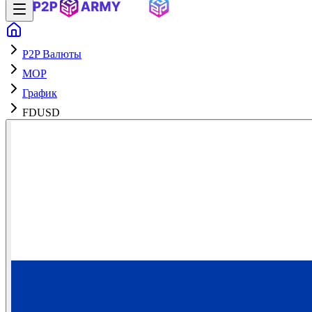
P2P Валюты
MOP
График
FDUSD