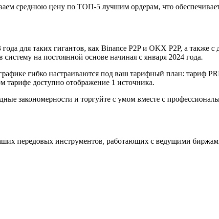
аем среднюю цену по ТОП-5 лучшим ордерам, что обеспечивает
года для таких гигантов, как Binance P2P и OKX P2P, а также с д
систему на постоянной основе начиная с января 2024 года.
графике гибко настраиваются под ваш тарифный план: тариф P
 тарифе доступно отображение 1 источника.
одные закономерности и торгуйте с умом вместе с профессиона
аших передовых инструментов, работающих с ведущими биржам