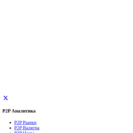
P2P Аналитика
P2P Рынки
P2P Валюты