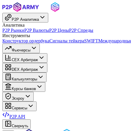
P2P Аналитика
Аналитика
P2P Рынки
P2P Валюты
P2P Цены
P2P Спреды
Инструменты
Конструктор ордербука
Сигналы тейкера
SWIFT
Международные
Фьючерсы
CEX Арбитраж
DEX Арбитраж
Калькуляторы
Курсы банков
Эскроу
Сервисы
P2P API
Свернуть