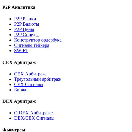
P2P Аналитика
P2P Рынки
P2P Валюты
P2P Цены
P2P Спреды
Конструктор ордербука
Сигналы тейкера
SWIFT
CEX Арбитраж
CEX Арбитраж
Треугольный арбитраж
CEX Сигналы
Биржи
DEX Арбитраж
О DEX Арбитраже
DEX/CEX Сигналы
Фьючерсы