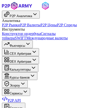
P2P Аналитика
Аналитика
P2P Рынки
P2P Валюты
P2P Цены
P2P Спреды
Инструменты
Конструктор ордербука
Сигналы
тейкера
SWIFT
Международные валюты
Фьючерсы
CEX Арбитраж
DEX Арбитраж
Калькуляторы
Курсы банков
Эскроу
Сервисы
P2P API