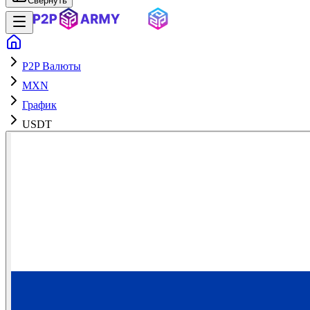
Свернуть
P2P Валюты
MXN
График
USDT