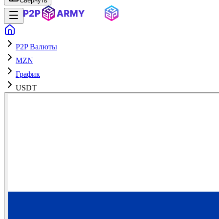
Свернуть
P2P Валюты
MZN
График
USDT