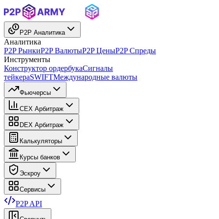
P2P Аналитика
Аналитика
P2P Рынки
P2P Валюты
P2P Цены
P2P Спреды
Инструменты
Конструктор ордербука
Сигналы
тейкера
SWIFT
Международные валюты
Фьючерсы
CEX Арбитраж
DEX Арбитраж
Калькуляторы
Курсы банков
Эскроу
Сервисы
P2P API