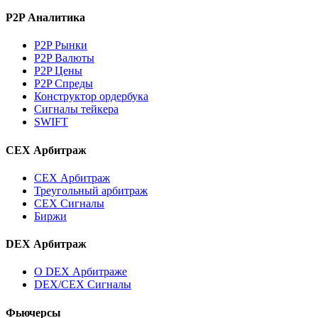
P2P Аналитика
P2P Рынки
P2P Валюты
P2P Цены
P2P Спреды
Конструктор ордербука
Сигналы тейкера
SWIFT
CEX Арбитраж
CEX Арбитраж
Треугольный арбитраж
CEX Сигналы
Биржи
DEX Арбитраж
О DEX Арбитраже
DEX/CEX Сигналы
Фьючерсы