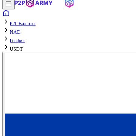
P2P Валюты
NAD
График
USDT