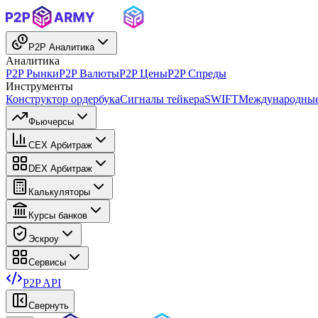
P2P Аналитика
Аналитика
P2P Рынки
P2P Валюты
P2P Цены
P2P Спреды
Инструменты
Конструктор ордербука
Сигналы тейкера
SWIFT
Международные
Фьючерсы
CEX Арбитраж
DEX Арбитраж
Калькуляторы
Курсы банков
Эскроу
Сервисы
P2P API
Свернуть