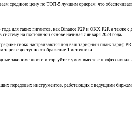
аем среднюю цену по ТОП-5 лучшим ордерам, что обеспечивает
года для таких гигантов, как Binance P2P и OKX P2P, а также с д
систему на постоянной основе начиная с января 2024 года.
графике гибко настраиваются под ваш тарифный план: тариф P
 тарифе доступно отображение 1 источника.
одные закономерности и торгуйте с умом вместе с профессиона
аших передовых инструментов, работающих с ведущими биржам