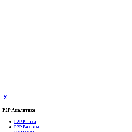
P2P Аналитика
P2P Рынки
P2P Валюты