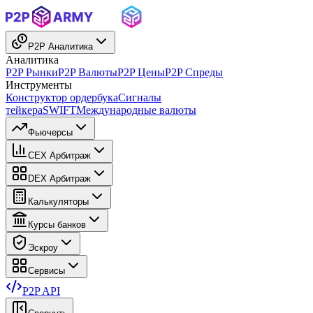
P2P Аналитика
Аналитика
P2P Рынки
P2P Валюты
P2P Цены
P2P Спреды
Инструменты
Конструктор ордербука
Сигналы
тейкера
SWIFT
Международные валюты
Фьючерсы
CEX Арбитраж
DEX Арбитраж
Калькуляторы
Курсы банков
Эскроу
Сервисы
P2P API