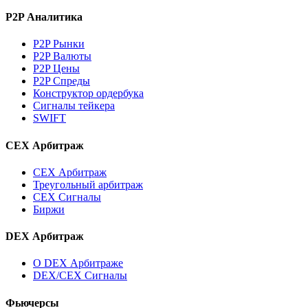
P2P Аналитика
P2P Рынки
P2P Валюты
P2P Цены
P2P Спреды
Конструктор ордербука
Сигналы тейкера
SWIFT
CEX Арбитраж
CEX Арбитраж
Треугольный арбитраж
CEX Сигналы
Биржи
DEX Арбитраж
О DEX Арбитраже
DEX/CEX Сигналы
Фьючерсы