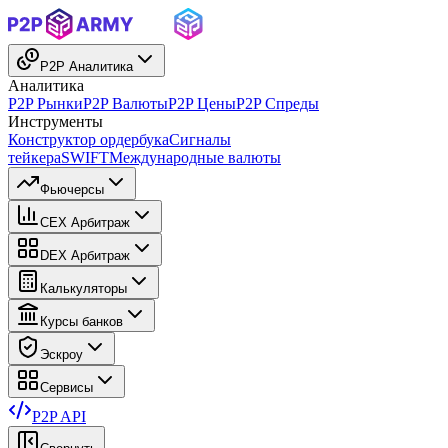
P2P Аналитика
Аналитика
P2P Рынки
P2P Валюты
P2P Цены
P2P Спреды
Инструменты
Конструктор ордербука
Сигналы
тейкера
SWIFT
Международные валюты
Фьючерсы
CEX Арбитраж
DEX Арбитраж
Калькуляторы
Курсы банков
Эскроу
Сервисы
P2P API