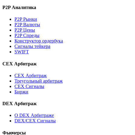
P2P Аналитика
P2P Рынки
P2P Валюты
P2P Цены
P2P Спреды
Конструктор ордербука
Сигналы тейкера
SWIFT
CEX Арбитраж
CEX Арбитраж
Треугольный арбитраж
CEX Сигналы
Биржи
DEX Арбитраж
О DEX Арбитраже
DEX/CEX Сигналы
Фьючерсы