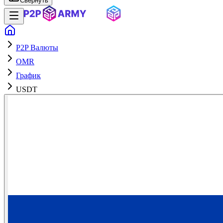
Свернуть
P2P Валюты
OMR
График
USDT