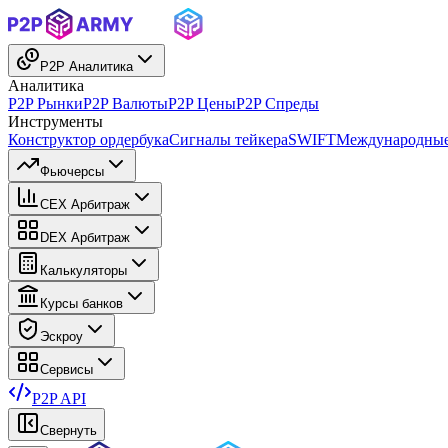
P2P Аналитика
Аналитика
P2P Рынки
P2P Валюты
P2P Цены
P2P Спреды
Инструменты
Конструктор ордербука
Сигналы тейкера
SWIFT
Международные
Фьючерсы
CEX Арбитраж
DEX Арбитраж
Калькуляторы
Курсы банков
Эскроу
Сервисы
P2P API
Свернуть