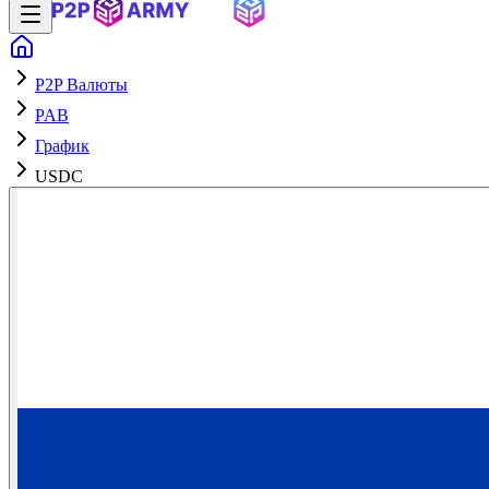
P2P Валюты
PAB
График
USDC