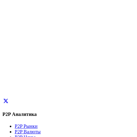
P2P Аналитика
P2P Рынки
P2P Валюты