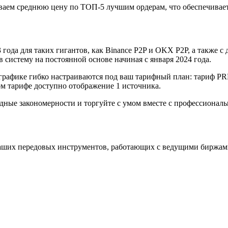
аем среднюю цену по ТОП-5 лучшим ордерам, что обеспечивает
года для таких гигантов, как Binance P2P и OKX P2P, а также с д
систему на постоянной основе начиная с января 2024 года.
графике гибко настраиваются под ваш тарифный план: тариф P
 тарифе доступно отображение 1 источника.
одные закономерности и торгуйте с умом вместе с профессиона
аших передовых инструментов, работающих с ведущими биржам