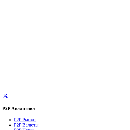
P2P Аналитика
P2P Рынки
P2P Валюты