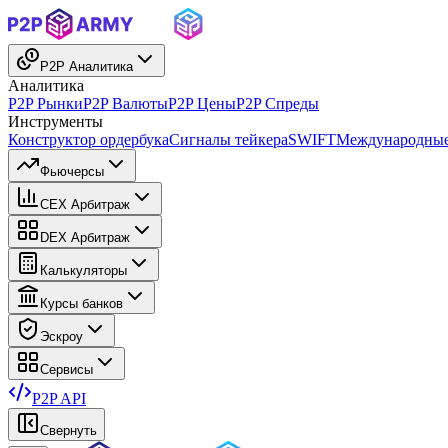
P2P Аналитика
Аналитика
P2P Рынки
P2P Валюты
P2P Цены
P2P Спреды
Инструменты
Конструктор ордербука
Сигналы тейкера
SWIFT
Международные
Фьючерсы
CEX Арбитраж
DEX Арбитраж
Калькуляторы
Курсы банков
Эскроу
Сервисы
P2P API
Свернуть