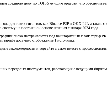
аем среднюю цену по ТОП-5 лучшим ордерам, что обеспечивает
года для таких гигантов, как Binance P2P и OKX P2P, а также с д
систему на постоянной основе начиная с января 2024 года.
графике гибко настраиваются под ваш тарифный план: тариф P
 тарифе доступно отображение 1 источника.
одные закономерности и торгуйте с умом вместе с профессиона
аших передовых инструментов, работающих с ведущими биржам