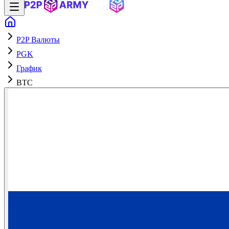
P2P Валюты
PGK
График
BTC