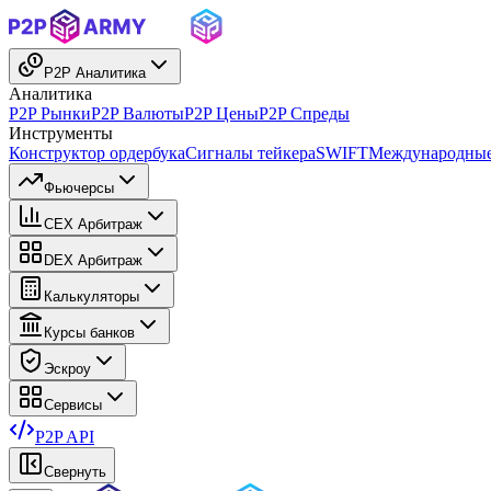
P2P Аналитика
Аналитика
P2P Рынки
P2P Валюты
P2P Цены
P2P Спреды
Инструменты
Конструктор ордербука
Сигналы тейкера
SWIFT
Международные
Фьючерсы
CEX Арбитраж
DEX Арбитраж
Калькуляторы
Курсы банков
Эскроу
Сервисы
P2P API
Свернуть