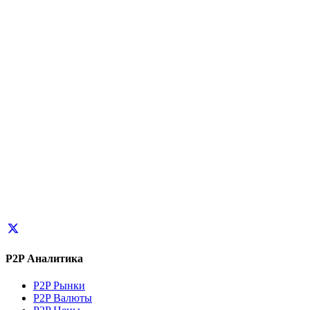
P2P Аналитика
P2P Рынки
P2P Валюты