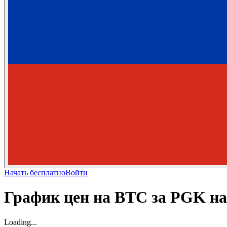
Начать бесплатно
Войти
График цен на BTC за PGK н
Loading...