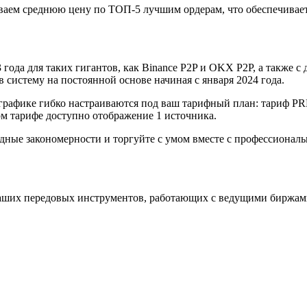
аем среднюю цену по ТОП-5 лучшим ордерам, что обеспечивает
года для таких гигантов, как Binance P2P и OKX P2P, а также с д
систему на постоянной основе начиная с января 2024 года.
графике гибко настраиваются под ваш тарифный план: тариф P
 тарифе доступно отображение 1 источника.
одные закономерности и торгуйте с умом вместе с профессиона
аших передовых инструментов, работающих с ведущими биржам