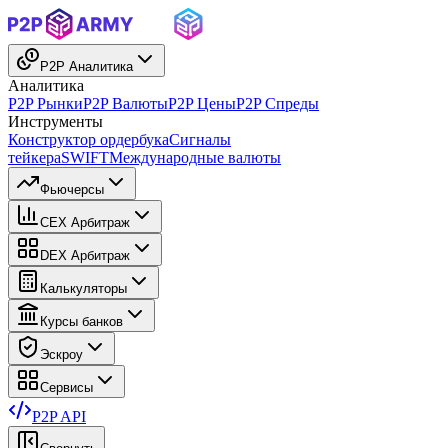
P2P Аналитика
Аналитика
P2P Рынки
P2P Валюты
P2P Цены
P2P Спреды
Инструменты
Конструктор ордербука
Сигналы
тейкера
SWIFT
Международные валюты
Фьючерсы
CEX Арбитраж
DEX Арбитраж
Калькуляторы
Курсы банков
Эскроу
Сервисы
P2P API