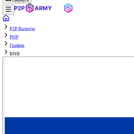
Свернуть
P2P Валюты
PHP
График
BNB