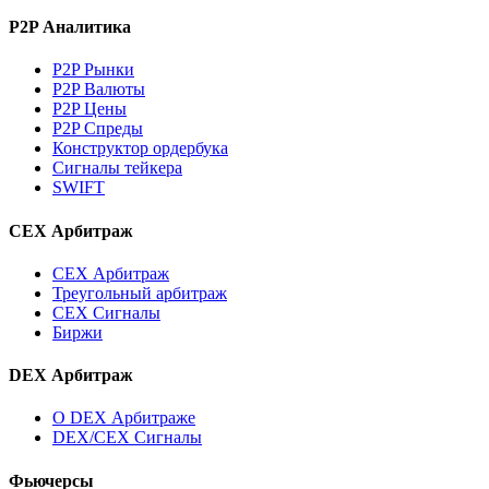
P2P Аналитика
P2P Рынки
P2P Валюты
P2P Цены
P2P Спреды
Конструктор ордербука
Сигналы тейкера
SWIFT
CEX Арбитраж
CEX Арбитраж
Треугольный арбитраж
CEX Сигналы
Биржи
DEX Арбитраж
О DEX Арбитраже
DEX/CEX Сигналы
Фьючерсы