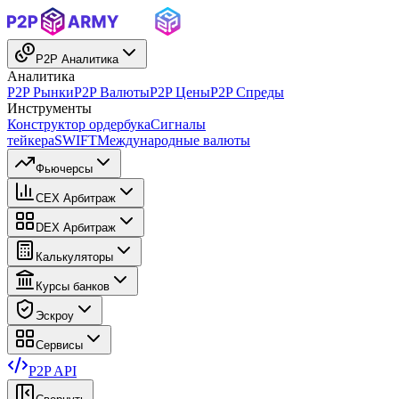
P2P Аналитика
Аналитика
P2P Рынки
P2P Валюты
P2P Цены
P2P Спреды
Инструменты
Конструктор ордербука
Сигналы
тейкера
SWIFT
Международные валюты
Фьючерсы
CEX Арбитраж
DEX Арбитраж
Калькуляторы
Курсы банков
Эскроу
Сервисы
P2P API