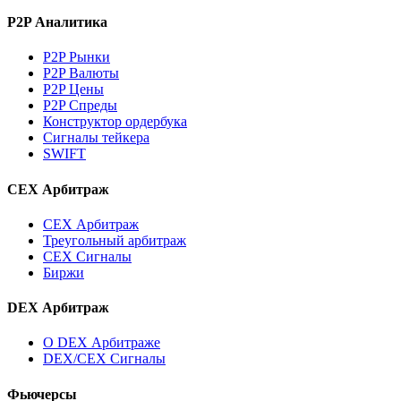
P2P Аналитика
P2P Рынки
P2P Валюты
P2P Цены
P2P Спреды
Конструктор ордербука
Сигналы тейкера
SWIFT
CEX Арбитраж
CEX Арбитраж
Треугольный арбитраж
CEX Сигналы
Биржи
DEX Арбитраж
О DEX Арбитраже
DEX/CEX Сигналы
Фьючерсы