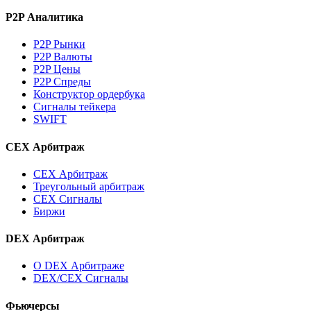
P2P Аналитика
P2P Рынки
P2P Валюты
P2P Цены
P2P Спреды
Конструктор ордербука
Сигналы тейкера
SWIFT
CEX Арбитраж
CEX Арбитраж
Треугольный арбитраж
CEX Сигналы
Биржи
DEX Арбитраж
О DEX Арбитраже
DEX/CEX Сигналы
Фьючерсы