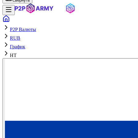
Свернуть
P2P Валюты
RUB
График
HT