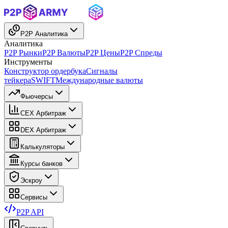
P2P Аналитика
Аналитика
P2P Рынки
P2P Валюты
P2P Цены
P2P Спреды
Инструменты
Конструктор ордербука
Сигналы
тейкера
SWIFT
Международные валюты
Фьючерсы
CEX Арбитраж
DEX Арбитраж
Калькуляторы
Курсы банков
Эскроу
Сервисы
P2P API