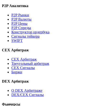
P2P Аналитика
P2P Рынки
P2P Валюты
P2P Цены
P2P Спреды
Конструктор ордербука
Сигналы тейкера
SWIFT
CEX Арбитраж
CEX Арбитраж
Треугольный арбитраж
CEX Сигналы
Биржи
DEX Арбитраж
О DEX Арбитраже
DEX/CEX Сигналы
Фьючерсы