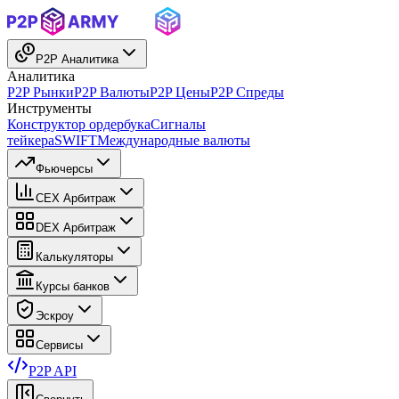
P2P Аналитика
Аналитика
P2P Рынки
P2P Валюты
P2P Цены
P2P Спреды
Инструменты
Конструктор ордербука
Сигналы
тейкера
SWIFT
Международные валюты
Фьючерсы
CEX Арбитраж
DEX Арбитраж
Калькуляторы
Курсы банков
Эскроу
Сервисы
P2P API