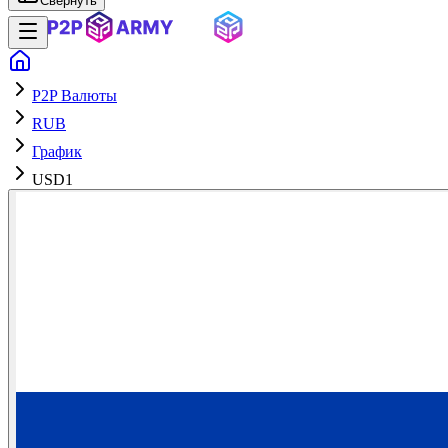
Свернуть
P2P Валюты
RUB
График
USD1