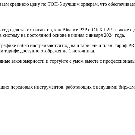
аем среднюю цену по ТОП-5 лучшим ордерам, что обеспечивает
года для таких гигантов, как Binance P2P и OKX P2P, а также с д
систему на постоянной основе начиная с января 2024 года.
графике гибко настраиваются под ваш тарифный план: тариф P
 тарифе доступно отображение 1 источника.
одные закономерности и торгуйте с умом вместе с профессиона
аших передовых инструментов, работающих с ведущими биржам