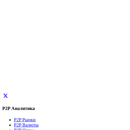
P2P Аналитика
P2P Рынки
P2P Валюты