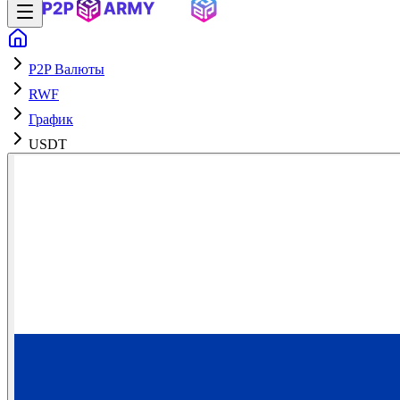
P2P Валюты
RWF
График
USDT