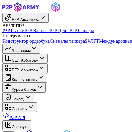
P2P Аналитика
Аналитика
P2P Рынки
P2P Валюты
P2P Цены
P2P Спреды
Инструменты
Конструктор ордербука
Сигналы тейкера
SWIFT
Международные
Фьючерсы
CEX Арбитраж
DEX Арбитраж
Калькуляторы
Курсы банков
Эскроу
Сервисы
P2P API
Свернуть