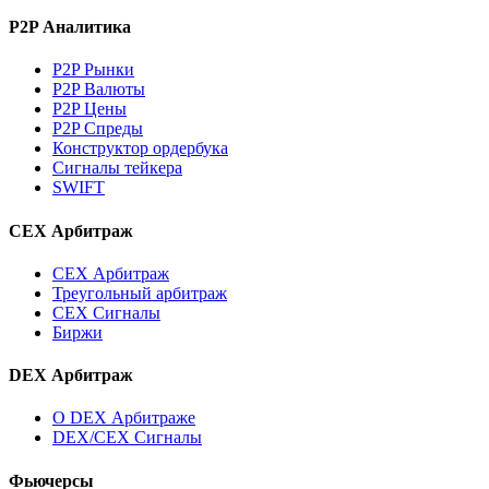
P2P Аналитика
P2P Рынки
P2P Валюты
P2P Цены
P2P Спреды
Конструктор ордербука
Сигналы тейкера
SWIFT
CEX Арбитраж
CEX Арбитраж
Треугольный арбитраж
CEX Сигналы
Биржи
DEX Арбитраж
О DEX Арбитраже
DEX/CEX Сигналы
Фьючерсы