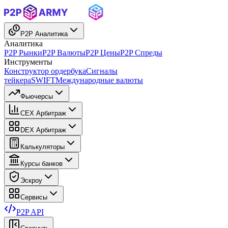
P2P Аналитика
Аналитика
P2P Рынки
P2P Валюты
P2P Цены
P2P Спреды
Инструменты
Конструктор ордербука
Сигналы
тейкера
SWIFT
Международные валюты
Фьючерсы
CEX Арбитраж
DEX Арбитраж
Калькуляторы
Курсы банков
Эскроу
Сервисы
P2P API