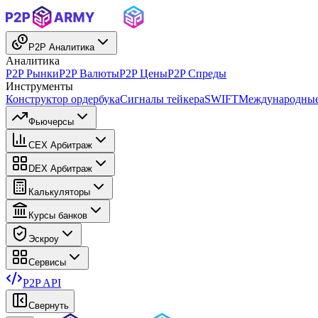
P2P Аналитика
Аналитика
P2P Рынки
P2P Валюты
P2P Цены
P2P Спреды
Инструменты
Конструктор ордербука
Сигналы тейкера
SWIFT
Международные
Фьючерсы
CEX Арбитраж
DEX Арбитраж
Калькуляторы
Курсы банков
Эскроу
Сервисы
P2P API
Свернуть