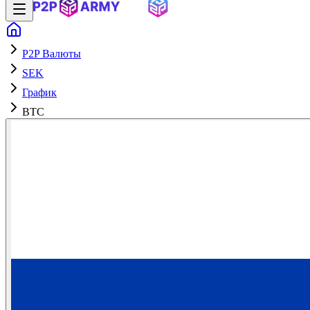
P2P Валюты
SEK
График
BTC