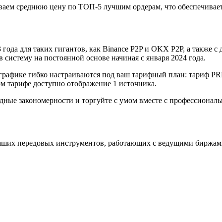
аем среднюю цену по ТОП-5 лучшим ордерам, что обеспечивает
года для таких гигантов, как Binance P2P и OKX P2P, а также с д
систему на постоянной основе начиная с января 2024 года.
графике гибко настраиваются под ваш тарифный план: тариф P
 тарифе доступно отображение 1 источника.
одные закономерности и торгуйте с умом вместе с профессиона
аших передовых инструментов, работающих с ведущими биржам