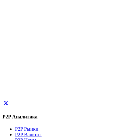
P2P Аналитика
P2P Рынки
P2P Валюты