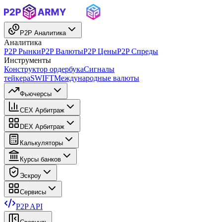
P2P Аналитика
Аналитика
P2P Рынки
P2P Валюты
P2P Цены
P2P Спреды
Инструменты
Конструктор ордербука
Сигналы
тейкера
SWIFT
Международные валюты
Фьючерсы
CEX Арбитраж
DEX Арбитраж
Калькуляторы
Курсы банков
Эскроу
Сервисы
P2P API