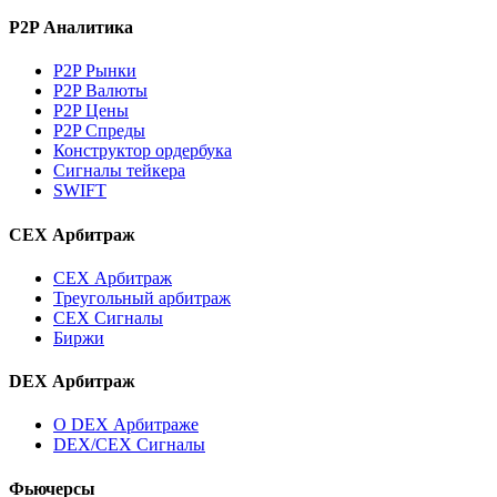
P2P Аналитика
P2P Рынки
P2P Валюты
P2P Цены
P2P Спреды
Конструктор ордербука
Сигналы тейкера
SWIFT
CEX Арбитраж
CEX Арбитраж
Треугольный арбитраж
CEX Сигналы
Биржи
DEX Арбитраж
О DEX Арбитраже
DEX/CEX Сигналы
Фьючерсы