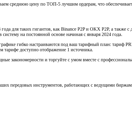
аем среднюю цену по ТОП-5 лучшим ордерам, что обеспечивает
года для таких гигантов, как Binance P2P и OKX P2P, а также с д
систему на постоянной основе начиная с января 2024 года.
графике гибко настраиваются под ваш тарифный план: тариф P
 тарифе доступно отображение 1 источника.
одные закономерности и торгуйте с умом вместе с профессиона
аших передовых инструментов, работающих с ведущими биржам