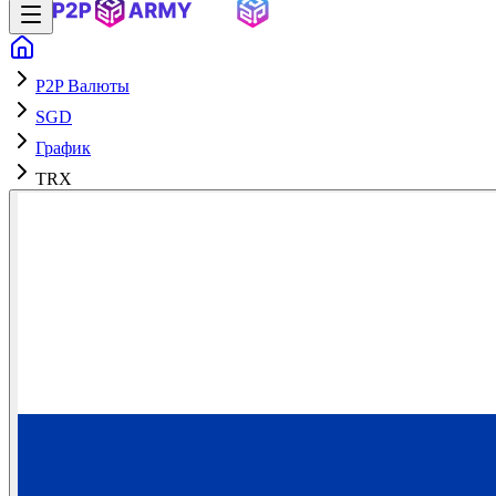
P2P Валюты
SGD
График
TRX