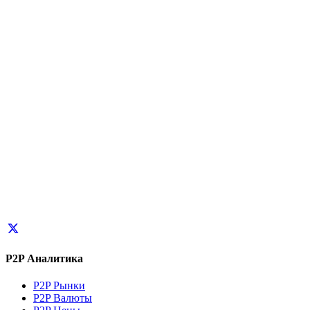
P2P Аналитика
P2P Рынки
P2P Валюты