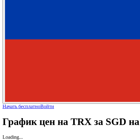
Начать бесплатно
Войти
График цен на TRX за SGD н
Loading...