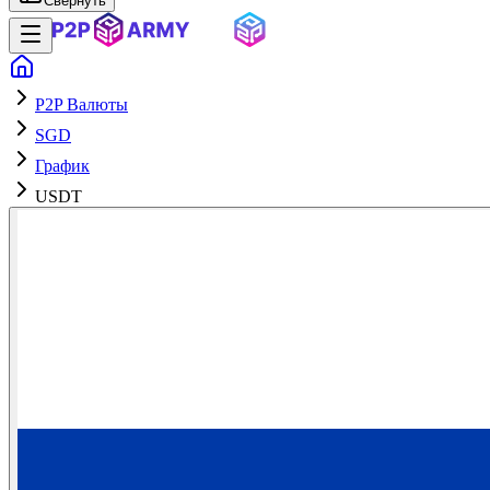
Свернуть
P2P Валюты
SGD
График
USDT