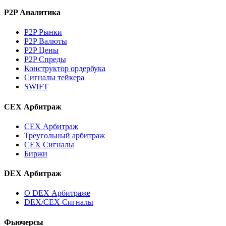
P2P Аналитика
P2P Рынки
P2P Валюты
P2P Цены
P2P Спреды
Конструктор ордербука
Сигналы тейкера
SWIFT
CEX Арбитраж
CEX Арбитраж
Треугольный арбитраж
CEX Сигналы
Биржи
DEX Арбитраж
О DEX Арбитраже
DEX/CEX Сигналы
Фьючерсы