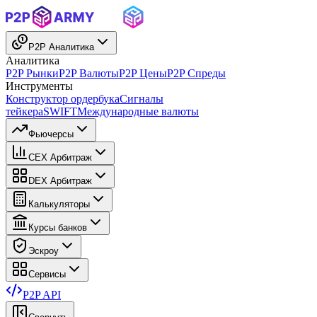
P2P Аналитика
Аналитика
P2P Рынки
P2P Валюты
P2P Цены
P2P Спреды
Инструменты
Конструктор ордербука
Сигналы
тейкера
SWIFT
Международные валюты
Фьючерсы
CEX Арбитраж
DEX Арбитраж
Калькуляторы
Курсы банков
Эскроу
Сервисы
P2P API