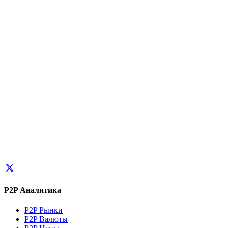
P2P Аналитика
P2P Рынки
P2P Валюты