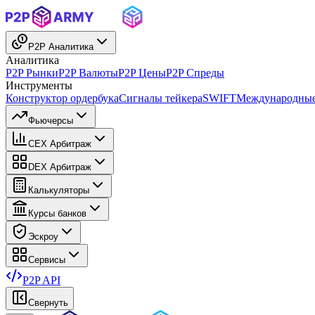
P2P Аналитика
Аналитика
P2P Рынки
P2P Валюты
P2P Цены
P2P Спреды
Инструменты
Конструктор ордербука
Сигналы тейкера
SWIFT
Международные
Фьючерсы
CEX Арбитраж
DEX Арбитраж
Калькуляторы
Курсы банков
Эскроу
Сервисы
P2P API
Свернуть