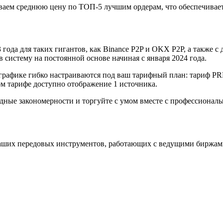
аем среднюю цену по ТОП-5 лучшим ордерам, что обеспечивает
года для таких гигантов, как Binance P2P и OKX P2P, а также с д
систему на постоянной основе начиная с января 2024 года.
графике гибко настраиваются под ваш тарифный план: тариф P
 тарифе доступно отображение 1 источника.
одные закономерности и торгуйте с умом вместе с профессиона
аших передовых инструментов, работающих с ведущими биржам