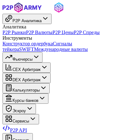
P2P Аналитика
Аналитика
P2P Рынки
P2P Валюты
P2P Цены
P2P Спреды
Инструменты
Конструктор ордербука
Сигналы
тейкера
SWIFT
Международные валюты
Фьючерсы
CEX Арбитраж
DEX Арбитраж
Калькуляторы
Курсы банков
Эскроу
Сервисы
P2P API