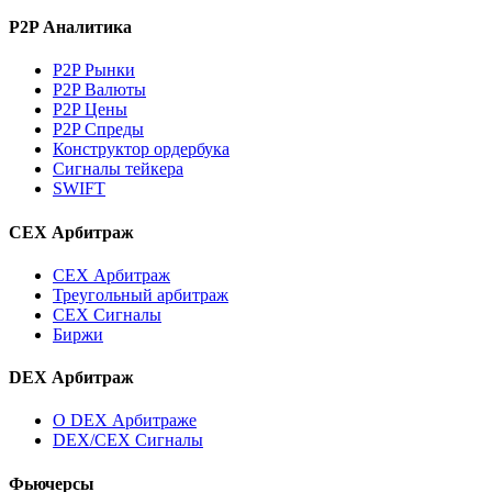
P2P Аналитика
P2P Рынки
P2P Валюты
P2P Цены
P2P Спреды
Конструктор ордербука
Сигналы тейкера
SWIFT
CEX Арбитраж
CEX Арбитраж
Треугольный арбитраж
CEX Сигналы
Биржи
DEX Арбитраж
О DEX Арбитраже
DEX/CEX Сигналы
Фьючерсы