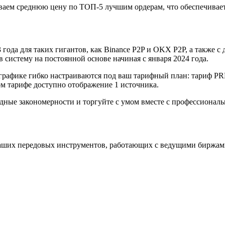
аем среднюю цену по ТОП-5 лучшим ордерам, что обеспечивает
года для таких гигантов, как Binance P2P и OKX P2P, а также с д
систему на постоянной основе начиная с января 2024 года.
графике гибко настраиваются под ваш тарифный план: тариф P
 тарифе доступно отображение 1 источника.
одные закономерности и торгуйте с умом вместе с профессиона
аших передовых инструментов, работающих с ведущими биржам