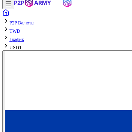
P2P Валюты
TWD
График
USDT