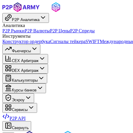
P2P Аналитика
Аналитика
P2P Рынки
P2P Валюты
P2P Цены
P2P Спреды
Инструменты
Конструктор ордербука
Сигналы тейкера
SWIFT
Международные
Фьючерсы
CEX Арбитраж
DEX Арбитраж
Калькуляторы
Курсы банков
Эскроу
Сервисы
P2P API
Свернуть