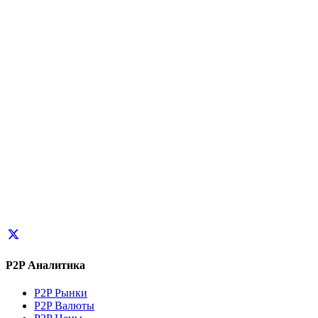
P2P Аналитика
P2P Рынки
P2P Валюты